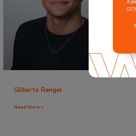
A pe
(27
Gilberto Rangel
Read More »