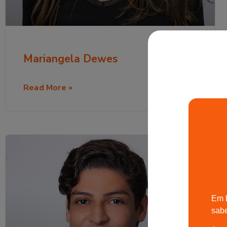
Mariangela Dewes
Read More »
Em 
sab