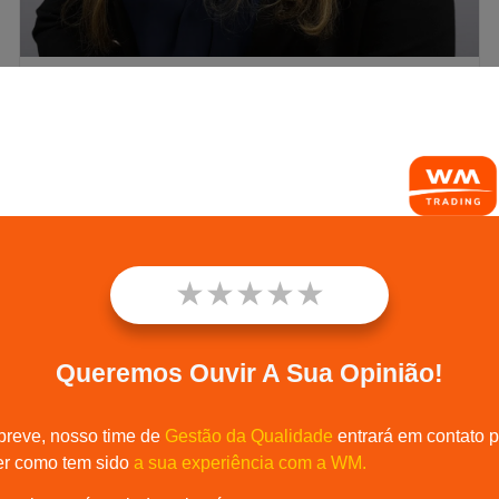
Thamirys Endlich
Read More »
★
★
★
★
★
Queremos Ouvir A Sua Opinião!
breve, nosso time de
Gestão da Qualidade
entrará em contato 
er como tem sido
a sua experiência com a WM.