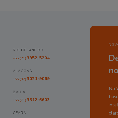
NOV
RIO DE JANEIRO
De
3952-5204
+55 (21)
no
ALAGOAS
3021-9069
+55 (82)
Na
BAHIA
base
3512-6603
+55 (71)
inte
clar
CEARÁ