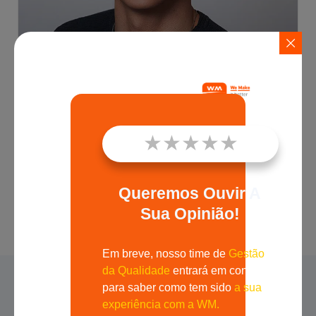
★
★
★
★
★
Gilberto Rangel
Queremos Ouvir A
Sua Opinião!
Read More »
Em breve, nosso time de
Gestão
da Qualidade
entrará em contato
para saber como tem sido
a sua
experiência com a WM.