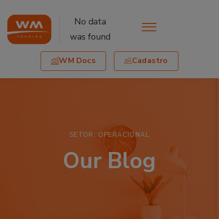
No data
was found
WM Docs
Cadastro
SETOR: OPERACIONAL
Our Blog