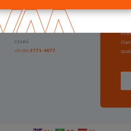
3021-9069
+55 (82)
Na
BAHIA
base
3512-6603
+55 (71)
inte
clar
CEARÁ
3771-4677
qual
+55 (85)