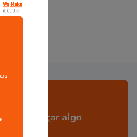
para
OS PROJETOS
seja começar algo
s
vo?