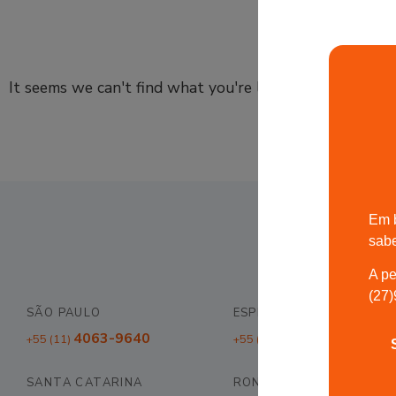
It seems we can't find what you're looking for.
Em 
sab
A pe
(27
SÃO PAULO
ESPÍRITO SANTO
4063-9640
3022-9700
+55 (11)
+55 (27)
SANTA CATARINA
RONDÔNIA