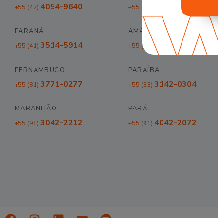
4054-9640
3026-0640
+55 (47)
+55 (69)
PARANÁ
AMAZONAS
3514-5914
3042-2018
+55 (41)
+55 (92)
PERNAMBUCO
PARAÍBA
3771-0277
3142-0304
+55 (81)
+55 (83)
MARANHÃO
PARÁ
3042-2212
4042-2072
+55 (98)
+55 (91)